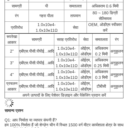
सामग्री
पी
समतलता
अधिकतम 0.6 मिमी
80 ~ 180 डिग्री
रंग
गहरा पीला
तापमान
सेल्सियस
1.0x10e4-
OEM, ओडीएम स्वीकार
प्रतिरोध
सेवा
1.0x10e11Ω
करें
रूपरेखा
सामग्री
सतह प्रतिरोध
सेवा
समतलता
रंग
आकार
1.0x10e4-
ओईएम,
अधिकतम
2"
एबीएस.पीसी.पीपीई...आदि
अनुकूलन
1.0x10e11Ω
ओडीएम
0.2 मिमी
1.0x10e4-
ओईएम,
अधिकतम
3"
एबीएस.पीसी.पीपीई...आदि
अनुकूलन
1.0x10e11Ω
ओडीएम
0.25 मिमी
1.0x10e4-
ओईएम,
अधिकतम
4"
एबीएस.पीसी.पीपीई...आदि
अनुकूलन
1.0x10e11Ω
ओडीएम
0.3 मिमी
प्रचलन
1.0x10e4-
ओईएम,
एबीएस.पीसी.पीपीई...आदि
टीबीसी
अनुकूलन
आकार
1.0x10e11Ω
ओडीएम
अपने उत्पादों के लिए पेशेवर डिज़ाइन और पैकेजिंग प्रदान करें
सामान्य प्रश्न
Q1: आप निर्माता या व्यापार कंपनी हैं?
हम 100% निर्माता हैं जो शेन्ज़ेन चीन में स्थित 1500 वर्ग मीटर कार्यशाला क्षेत्र के साथ