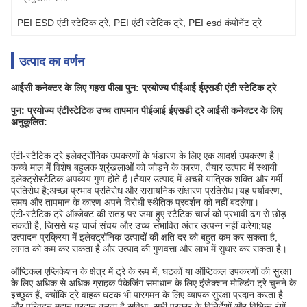
PEI ESD एंटी स्टेटिक ट्रे
, 
PEI एंटी स्टेटिक ट्रे
, 
PEI esd कंपोनेंट ट्रे
उत्पाद का वर्णन
आईसी कनेक्टर के लिए गहरा पीला पुन: प्रयोज्य पीईआई ईएसडी एंटी स्टेटिक ट्रे
पुन: प्रयोज्य एंटीस्टेटिक उच्च तापमान पीईआई ईएसडी ट्रे आईसी कनेक्टर के लिए
अनुकूलित:
एंटी-स्टैटिक ट्रे इलेक्ट्रॉनिक उपकरणों के भंडारण के लिए एक आदर्श उपकरण है।
कच्चे माल में विशेष बहुलक श्रृंखलाओं को जोड़ने के कारण, तैयार उत्पाद में स्थायी
इलेक्ट्रोस्टैटिक अपव्यय गुण होते हैं।तैयार उत्पाद में अच्छी यांत्रिक शक्ति और गर्मी
प्रतिरोध है;अच्छा प्रभाव प्रतिरोध और रासायनिक संक्षारण प्रतिरोध।यह पर्यावरण,
समय और तापमान के कारण अपने विरोधी स्थैतिक प्रदर्शन को नहीं बदलेगा।
एंटी-स्टैटिक ट्रे ऑब्जेक्ट की सतह पर जमा हुए स्टैटिक चार्ज को प्रभावी ढंग से छोड़
सकती है, जिससे यह चार्ज संचय और उच्च संभावित अंतर उत्पन्न नहीं करेगा;यह
उत्पादन प्रक्रिया में इलेक्ट्रॉनिक उत्पादों की क्षति दर को बहुत कम कर सकता है,
लागत को कम कर सकता है और उत्पाद की गुणवत्ता और लाभ में सुधार कर सकता है।
ऑप्टिकल एप्लिकेशन के क्षेत्र में ट्रे के रूप में, घटकों या ऑप्टिकल उपकरणों की सुरक्षा
के लिए अधिक से अधिक ग्राहक पैकेजिंग समाधान के लिए इंजेक्शन मोल्डिंग ट्रे चुनने के
इच्छुक हैं, क्योंकि ट्रे वाहक घटक भी पारगमन के लिए व्यापक सुरक्षा प्रदान करता है
और परिवहन महान प्रदान करता है सुविधा, सभी प्रकार के विनिर्देशों और विभिन्न रंगों