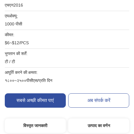
एचएन2016
एमओक्यू:
1000 पीसी
कीमत:
$6~$12/PCS
भुगतान की शर्तें:
टी / टी
आपूर्ति करने की क्षमता:
१८००~२५००पीसीएस/प्रति दिन
सबसे अच्छी कीमत पाएं
अब संपर्क करें
विस्तृत जानकारी
उत्पाद का वर्णन