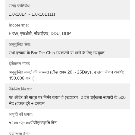
सतह प्रतिरोध:
1.0x10E4 ~ 1.0x10E11Ω
Incoterms:
EXW, एफओबी, सीआईएफ, DDU, DDP
अनुकूलित सेवा:
सभी प्रकार के Bar.Die.Chip उपकरणों या भागों के लिए उपयुक्त
इंजेक्शन मोल्ड:
अनुकूलित मामले की जरूरत (लीड समय 20 ~ 25Days, ढालना जीवन अवधि: 
450,000 बार।)
पैकेजिंग विवरण:
यह ऑर्डर की मात्रा पर निर्भर करता है (उदाहरण: 2 इंच श्रृंखला उत्पादों के 500 
सेट (वफ़ल ट्रे + ढक्कन 
आपूर्ति की क्षमता:
१८००~२५००पीसीएस/प्रति दिन
प्रमुखता देना: